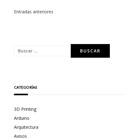
Navegación
Entradas anteriores
de
entradas
Buscar:
CATEGORÍAS
3D Printing
Arduino
Arquitectura
Avisos