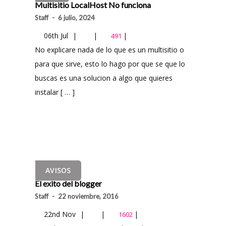
Multisitio LocalHost No funciona
Staff
-
6 julio, 2024
06th Jul
|
|
|
491
No explicare nada de lo que es un multisitio o
para que sirve, esto lo hago por que se que lo
buscas es una solucion a algo que quieres
instalar [ … ]
AVISOS
El exito del blogger
Staff
-
22 noviembre, 2016
22nd Nov
|
|
|
1602