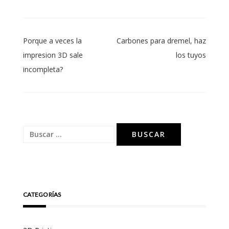
Navegación
Porque a veces la
Carbones para dremel, haz
de
impresion 3D sale
los tuyos
incompleta?
entradas
Buscar:
CATEGORÍAS