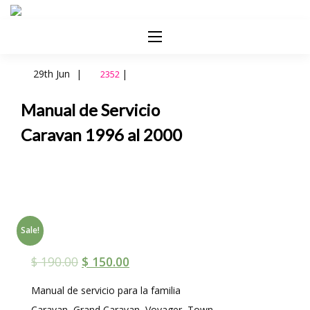
29th Jun
|
|
2352
Manual de Servicio
Caravan 1996 al 2000
Sale!
$
190.00
$
150.00
Manual de servicio para la familia
Caravan, Grand Caravan, Voyager, Town