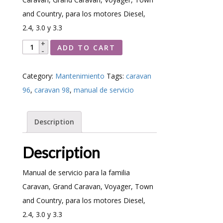
and Country, para los motores Diesel,
2.4, 3.0 y 3.3
Manual
ADD TO CART
de
Servicio
Category:
Mantenimiento
Tags:
caravan
Caravan
96
,
caravan 98
,
manual de servicio
1996
al
Description
2000
quantity
Description
Manual de servicio para la familia
Caravan, Grand Caravan, Voyager, Town
and Country, para los motores Diesel,
2.4, 3.0 y 3.3