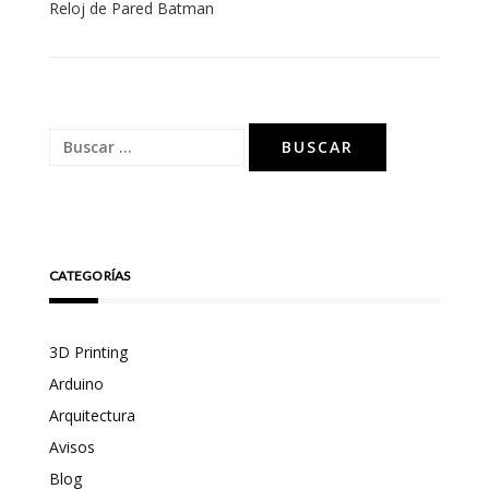
Navegación
Reloj de Pared Batman
de
entradas
Buscar:
CATEGORÍAS
3D Printing
Arduino
Arquitectura
Avisos
Blog