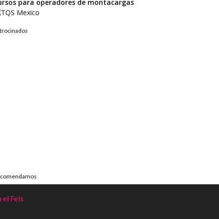
ursos para operadores de montacargas
trocinados
ecomendamos
 el Feis