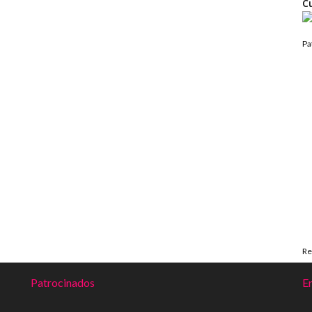
C
Pa
R
Patrocinados
En