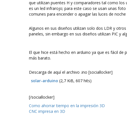
que utilizan puentes H y comparadores tal como los u
es un led infrarojo; para este caso se usan unas foto
comunes para encender o apagar las luces de noche 
Algunos en sus diseños utilizan solo dos LDR y otros s
paneles, sin embargo en sus diseños utilizan PIC y
El que hice está hecho en arduino ya que es fácil de
más barato.
Descarga de aquí el archivo .ino [sociallocker]
solar-arduino
(2,7 KiB, 607 hits)
[/sociallocker]
Navegación
Como ahorrar tiempo en la impresión 3D
CNC impresa en 3D
de
entradas