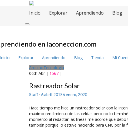
Inicio
Explorar
Aprendiendo
Blog
prendiendo en laconeccion.com
Inicio
Explorar
Aprendiendo
Blog
Tienda
Mi Cuen
Arduino
Tecnologia
06th Abr
|
1567
|
Rastreador Solar
Staff
-
6 abril, 2018
6 enero, 2020
Hace tiempo me hice un rastreador solar con la inten
máximo rendimiento de las celdas pero no lo terminé 
momento al redactar las lineas me acordé que debo 
también porque lo estuve haciendo para CNC por la f